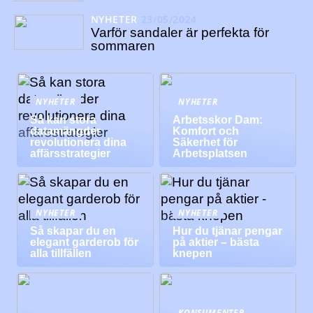
NYHETER
23/05/2024
Varför sandaler är perfekta för
sommaren
NYHETER
NYHETER
Så kan stora
Arbetsskor Dam:
datamängder
Komfort och
revolutionera dina
Säkerhet för
affärsstrategier
Arbetsplatsen
NYHETER
NYHETER
Så skapar du en
Hur du tjänar pengar
elegant garderob för
på aktier – bästa
alla tillfällen
knepen
KONSUMENTER