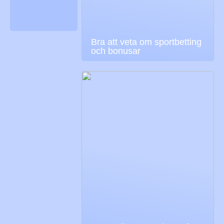
Bra att veta om sportbetting
och bonusar