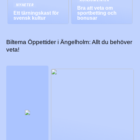
NYHETER
Bra att veta om
Ett tärningskast för
sportbetting och
svensk kultur
bonusar
Biltema Öppettider i Ängelholm: Allt du behöver
veta!