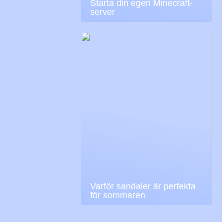
Starta din egen Minecraft-
server
Varför sandaler är perfekta
för sommaren