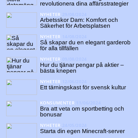
revolutionera dina affärsstrategier
NYHETER
29/08/2024
Arbetsskor Dam: Komfort och
Säkerhet för Arbetsplatsen
NYHETER
14/08/2024
Så skapar du en elegant garderob
för alla tillfällen
NYHETER
09/08/2024
Hur du tjänar pengar på aktier –
bästa knepen
NYHETER
12/06/2024
Ett tärningskast för svensk kultur
KONSUMENTER
11/06/2024
Bra att veta om sportbetting och
bonusar
NYHETER
24/05/2024
Starta din egen Minecraft-server