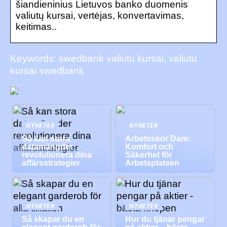
šiandieninius Lietuvos banko duomenis
valiutų kursai, vertėjas, konvertavimas,
keitimas..
Keywords: swedbank valiutu kursai, valiutu
kursai swedbank
NYHETER
NYHETER
Så kan stora
Arbetsskor Dam:
datamängder
Komfort och
revolutionera dina
Säkerhet för
affärsstrategier
Arbetsplatsen
NYHETER
NYHETER
Så skapar du en
Hur du tjänar pengar