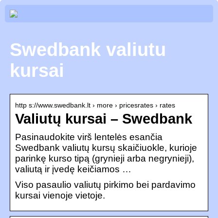
Swedbank valiutu
kursai
http s://www.swedbank.lt › more › pricesrates › rates
Valiutų kursai – Swedbank
Pasinaudokite virš lentelės esančia
Swedbank valiutų kursų skaičiuokle, kurioje
parinkę kurso tipą (grynieji arba negrynieji),
valiutą ir įvedę keičiamos …
Viso pasaulio valiutų pirkimo bei pardavimo
kursai vienoje vietoje.