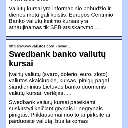
Valiutų kursai yra informacinio pobūdžio ir
dienos metu gali keistis. Europos Centrinio
Banko valiutų keitimo kursas yra
atnaujinamas tik SEB atsiskaitymo …
http s://www.valiutos.com › swed…
Swedbank banko valiutų
kursai
Įvairių valiutų (svaro, dolerio, euro, zloto)
valiutos skaičiuoklė, kursas, pinigų pagal
šiandieninius Lietuvos banko duomenis
valiutų kursai, vertėjas, …
Swedbank valiutų kursai pateikiami
suskirstyti keičiant grynais ir negrynais
pinigais. Priklausomai nuo to ar pirksite ar
parduosite valiutą, bus taikomas