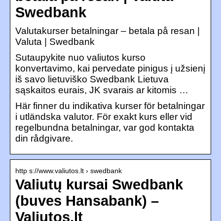
Swedbank
Valutakurser betalningar – betala på resan |
Valuta | Swedbank
Sutaupykite nuo valiutos kurso
konvertavimo, kai pervedate pinigus į užsienį
iš savo lietuviško Swedbank Lietuva
sąskaitos eurais, JK svarais ar kitomis …
Här finner du indikativa kurser för betalningar
i utländska valutor. För exakt kurs eller vid
regelbundna betalningar, var god kontakta
din rådgivare.
http s://www.valiutos.lt › swedbank
Valiutų kursai Swedbank
(buves Hansabank) –
Valiutos.lt