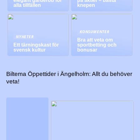
elegant garderob för
på aktier – bästa
alla tillfällen
knepen
KONSUMENTER
NYHETER
Bra att veta om
Ett tärningskast för
sportbetting och
svensk kultur
bonusar
Biltema Öppettider i Ängelholm: Allt du behöver
veta!