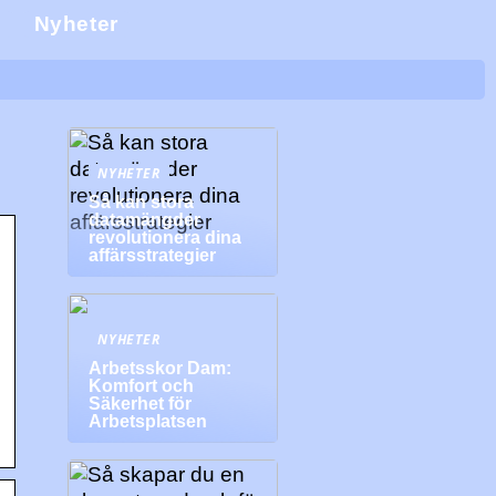
j
Nyheter
NYHETER
Så kan stora
datamängder
revolutionera dina
affärsstrategier
NYHETER
Arbetsskor Dam:
Komfort och
Säkerhet för
Arbetsplatsen