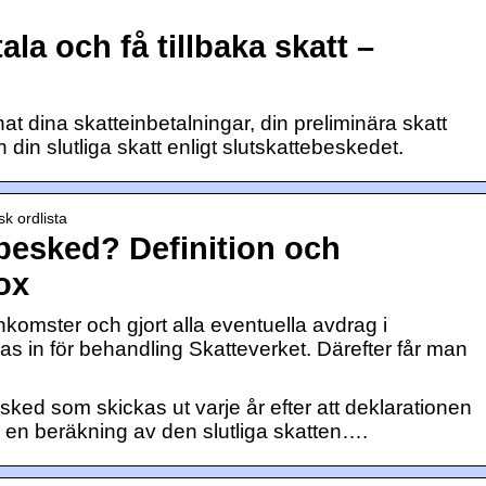
la och få tillbaka skatt –
at dina skatteinbetalningar, din preliminära skatt
h din slutliga skatt enligt slutskattebeskedet.
k ordlista
ebesked? Definition och
nox
nkomster och gjort alla eventuella avdrag i
as in för behandling Skatteverket. Därefter får man
sked som skickas ut varje år efter att deklarationen
r en beräkning av den slutliga skatten….