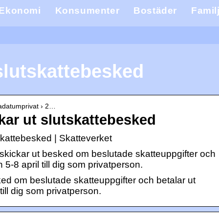
Ekonomi
Konsumenter
Bostäder
Famil
slutskattebesked
igadatumprivat › 2…
kar ut slutskattebesked
skattebesked | Skatteverket
skickar ut besked om beslutade skatteuppgifter och
 5-8 april till dig som privatperson.
ked om beslutade skatteuppgifter och betalar ut
till dig som privatperson.