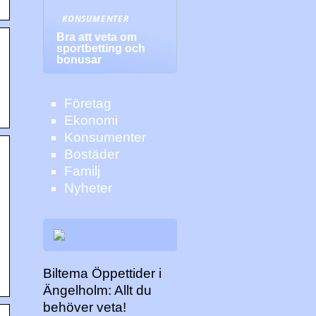
KONSUMENTER
Bra att veta om
sportbetting och
bonusar
Företag
Ekonomi
Konsumenter
Bostäder
Familj
Nyheter
Biltema Öppettider i
Ängelholm: Allt du
behöver veta!