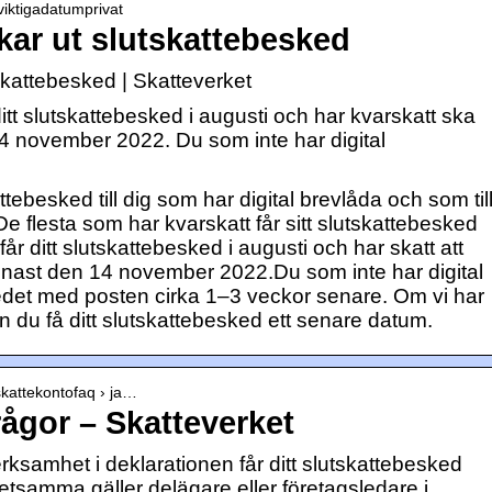
 viktigadatumprivat
kar ut slutskattebesked
skattebesked | Skatteverket
tt slutskattebesked i augusti och har kvarskatt ska
4 november 2022. Du som inte har digital
tebesked till dig som har digital brevlåda och som til
 flesta som har kvarskatt får sitt slutskattebesked
r ditt slutskattebesked i augusti och har skatt att
enast den 14 november 2022.Du som inte har digital
edet med posten cirka 1–3 veckor senare. Om vi har
n du få ditt slutskattebesked ett senare datum.
skattekontofaq › ja…
rågor – Skatteverket
ksamhet i deklarationen får ditt slutskattebesked
tsamma gäller delägare eller företagsledare i …