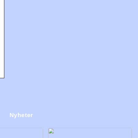
m
j
Nyheter