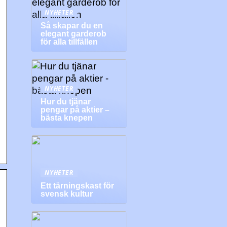
NYHETER
Så skapar du en
elegant garderob
för alla tillfällen
NYHETER
l
Hur du tjänar
pengar på aktier –
bästa knepen
NYHETER
Ett tärningskast för
svensk kultur