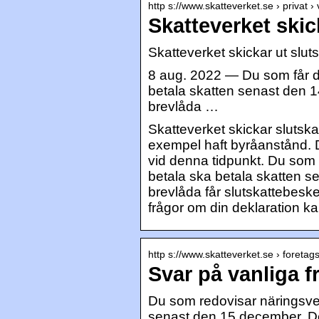
http s://www.skatteverket.se › privat ›
Skatteverket skic
Skatteverket skickar ut slut
8 aug. 2022 — Du som får di
betala skatten senast den 1
brevlåda …
Skatteverket skickar slutskat
exempel haft byråanstånd. De
vid denna tidpunkt. Du som få
betala ska betala skatten s
brevlåda får slutskattebesk
frågor om din deklaration ka
http s://www.skatteverket.se › foretag
Svar på vanliga f
Du som redovisar näringsver
senast den 15 december. De