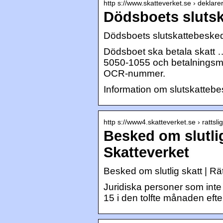
http s://www.skatteverket.se › deklar
Dödsboets slutsk
Dödsboets slutskattebesked
Dödsboet ska betala skatt 
5050-1055 och betalningsmo
OCR-nummer.
Information om slutskatteb
http s://www4.skatteverket.se › rattsli
Besked om slutlig
Skatteverket
Besked om slutlig skatt | Rä
Juridiska personer som inte
15 i den tolfte månaden eft