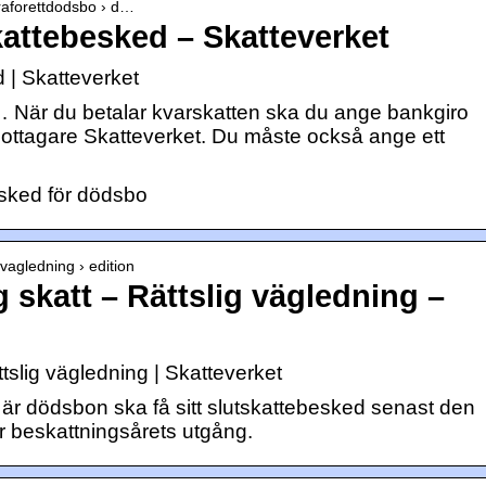
eraforettdodsbo › d…
attebesked – Skatteverket
 | Skatteverket
… När du betalar kvarskatten ska du ange bankgiro
ttagare Skatteverket. Du måste också ange ett
esked för dödsbo
gvagledning › edition
 skatt – Rättslig vägledning –
ttslig vägledning | Skatteverket
 är dödsbon ska få sitt slutskattebesked senast den
er beskattningsårets utgång.