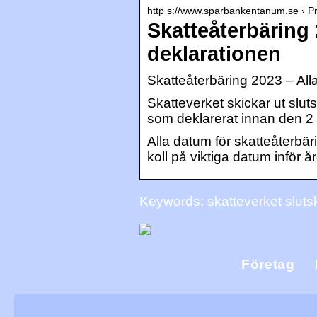
http s://www.sparbankentanum.se › Pri
Skatteåterbäring 
deklarationen
Skatteåterbäring 2023 – All
Skatteverket skickar ut sluts
som deklarerat innan den 2 m
Alla datum för skatteåterbär
koll på viktiga datum inför å
Keywords: skatteverket slut
Företag