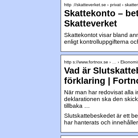
http ://skatteverket.se › privat › skatter
Skattekonto – beta
Skatteverket
Skattekontot visar bland ann
enligt kontrolluppgifterna oc
http s://www.fortnox.se › … › Ekonomis
Vad är Slutskatt
förklaring | Fort
När man har redovisat alla i
deklarationen ska den skick
tillbaka …
Slutskattebeskedet är ett be
har hanterats och innehålle