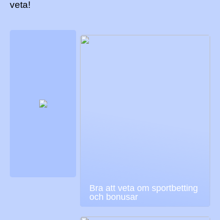
veta!
Bra att veta om sportbetting
och bonusar