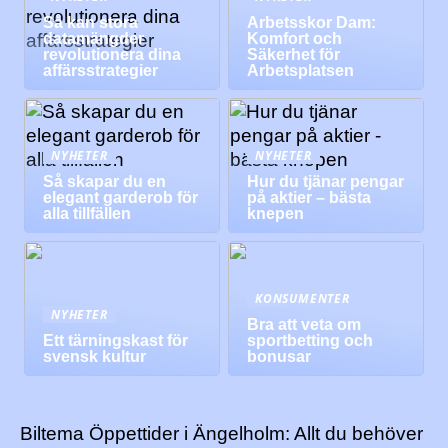
Så kan stora
Arbetsskor Dam:
datamängder
Komfort och
revolutionera dina
Säkerhet för
affärsstrategier
Arbetsplatsen
NYHETER
NYHETER
Så skapar du en
Hur du tjänar pengar
elegant garderob för
på aktier – bästa
alla tillfällen
knepen
KONSUMENTER
NYHETER
Bra att veta om
Ett tärningskast för
sportbetting och
svensk kultur
bonusar
Biltema Öppettider i Ängelholm: Allt du behöver