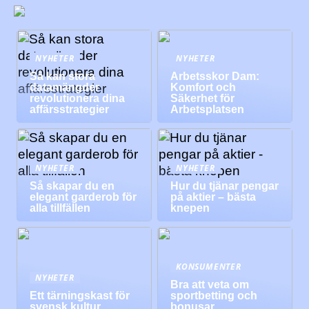
NYHETER
NYHETER
Så kan stora
Arbetsskor Dam:
datamängder
Komfort och
revolutionera dina
Säkerhet för
affärsstrategier
Arbetsplatsen
NYHETER
NYHETER
Så skapar du en
Hur du tjänar pengar
elegant garderob för
på aktier – bästa
alla tillfällen
knepen
KONSUMENTER
NYHETER
Bra att veta om
Ett tärningskast för
sportbetting och
svensk kultur
bonusar