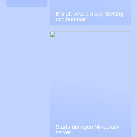
Bra att veta om sportbetting
och bonusar
Starta din egen Minecraft-
server