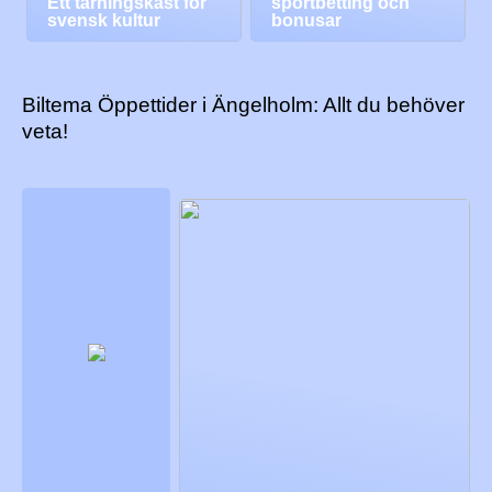
Ett tärningskast för
sportbetting och
svensk kultur
bonusar
Biltema Öppettider i Ängelholm: Allt du behöver
veta!