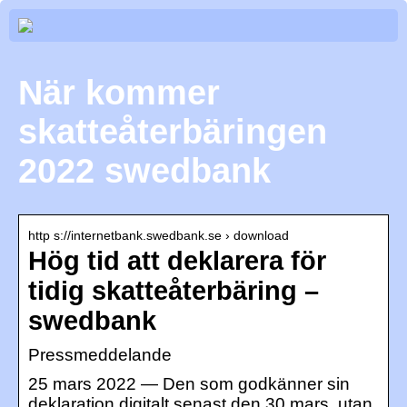
När kommer
skatteåterbäringen
2022 swedbank
http s://internetbank.swedbank.se › download
Hög tid att deklarera för
tidig skatteåterbäring –
swedbank
Pressmeddelande
25 mars 2022 — Den som godkänner sin
deklaration digitalt senast den 30 mars, utan