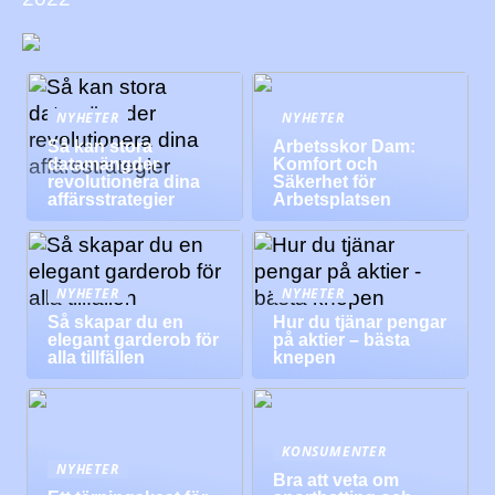
NYHETER
NYHETER
Så kan stora
Arbetsskor Dam:
datamängder
Komfort och
revolutionera dina
Säkerhet för
affärsstrategier
Arbetsplatsen
NYHETER
NYHETER
Så skapar du en
Hur du tjänar pengar
elegant garderob för
på aktier – bästa
alla tillfällen
knepen
KONSUMENTER
NYHETER
Bra att veta om