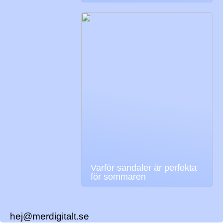
Varför sandaler är perfekta
för sommaren
hej@merdigitalt.se