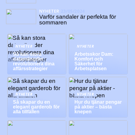
NYHETER
23/05/2024
Varför sandaler är perfekta för
sommaren
NYHETER
NYHETER
Så kan stora
Arbetsskor Dam:
datamängder
Komfort och
revolutionera dina
Säkerhet för
affärsstrategier
Arbetsplatsen
NYHETER
NYHETER
Så skapar du en
Hur du tjänar pengar
elegant garderob för
på aktier – bästa
alla tillfällen
knepen