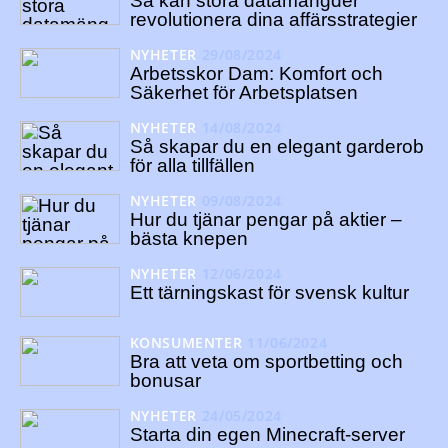
Så kan stora datamängder
revolutionera dina affärsstrategier
NYHETER
29/08/2024
Arbetsskor Dam: Komfort och
Säkerhet för Arbetsplatsen
NYHETER
14/08/2024
Så skapar du en elegant garderob
för alla tillfällen
NYHETER
09/08/2024
Hur du tjänar pengar på aktier –
bästa knepen
NYHETER
12/06/2024
Ett tärningskast för svensk kultur
KONSUMENTER
11/06/2024
Bra att veta om sportbetting och
bonusar
NYHETER
24/05/2024
Starta din egen Minecraft-server