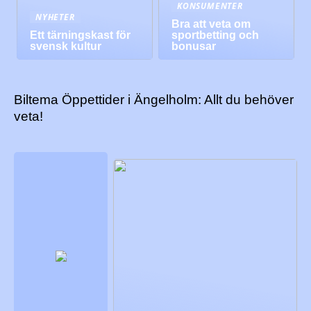
KONSUMENTER
NYHETER
Bra att veta om
Ett tärningskast för
sportbetting och
svensk kultur
bonusar
Biltema Öppettider i Ängelholm: Allt du behöver
veta!