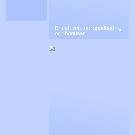
Bra att veta om sportbetting
och bonusar