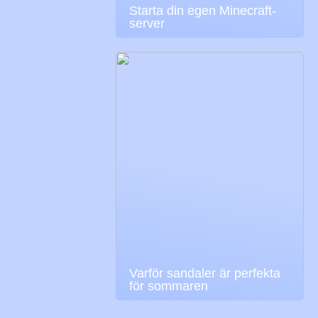
Starta din egen Minecraft-
server
Varför sandaler är perfekta
för sommaren