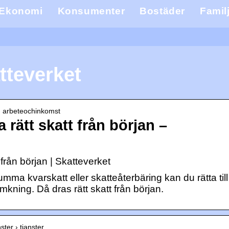
Ekonomi
Konsumenter
Bostäder
Famil
tteverket
 › arbeteochinkomst
 rätt skatt från början –
 från början | Skatteverket
mma kvarskatt eller skatteåterbäring kan du rätta till
kning. Då dras rätt skatt från början.
ster › tjanster