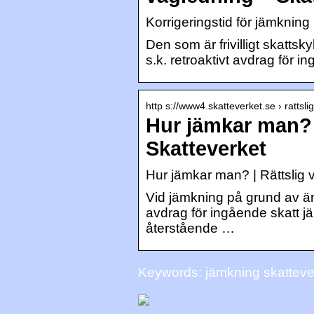
Korrigeringstid för jämkning 
Den som är frivilligt skattsk
s.k. retroaktivt avdrag för i
http s://www4.skatteverket.se › rattsli
Hur jämkar man? 
Skatteverket
Hur jämkar man? | Rättslig 
Vid jämkning på grund av ä
avdrag för ingående skatt 
återstående …
Keywords: jämkning skatteve