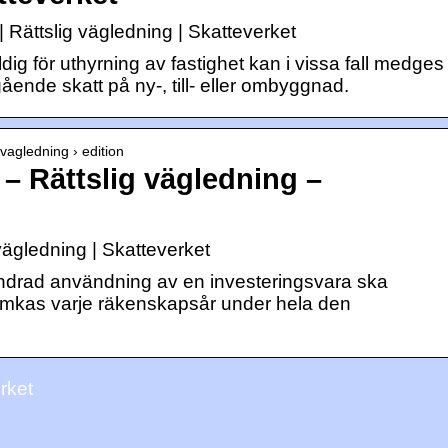
| Rättslig vägledning | Skatteverket
yldig för uthyrning av fastighet kan i vissa fall medges
ngående skatt på ny-, till- eller ombyggnad.
gvagledning › edition
– Rättslig vägledning –
vägledning | Skatteverket
ndrad användning av en investeringsvara ska
jämkas varje räkenskapsår under hela den
rket