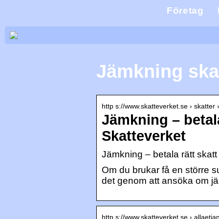
Företag
Jämkning ska
http s://www.skatteverket.se › skatter
Jämkning – betala
Skatteverket
Jämkning – betala rätt skatt
Om du brukar få en större su
det genom att ansöka om jäm
http s://www.skatteverket.se › allaetjan