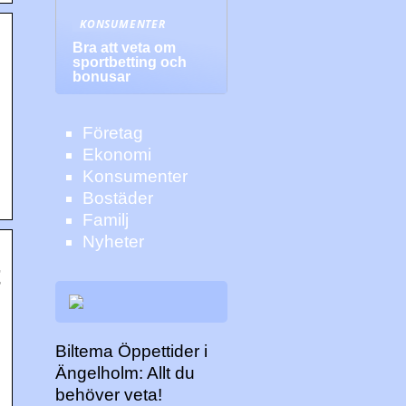
KONSUMENTER
Bra att veta om
sportbetting och
bonusar
Företag
.
Ekonomi
Konsumenter
Bostäder
Familj
Nyheter
t
Biltema Öppettider i
Ängelholm: Allt du
behöver veta!