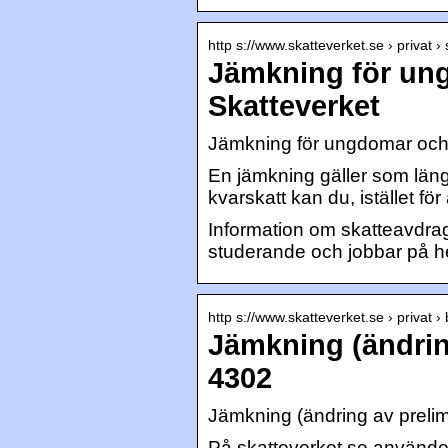
http s://www.skatteverket.se › privat ›
Jämkning för un
Skatteverket
Jämkning för ungdomar och 
En jämkning gäller som längst
kvarskatt kan du, istället för
Information om skatteavdrag
studerande och jobbar på hel
http s://www.skatteverket.se › privat › 
Jämkning (ändrin
4302
Jämkning (ändring av prelim
På skatteverket.se använder