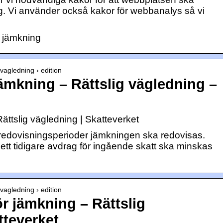
dig. Vi använder också kakor för webbanalys så vi
m jämkning
gvagledning › edition
ämkning – Rättslig vägledning –
ättslig vägledning | Skatteverket
a redovisningsperioder jämkningen ska redovisas.
ett tidigare avdrag för ingående skatt ska minskas
gvagledning › edition
ör jämkning – Rättslig
tteverket