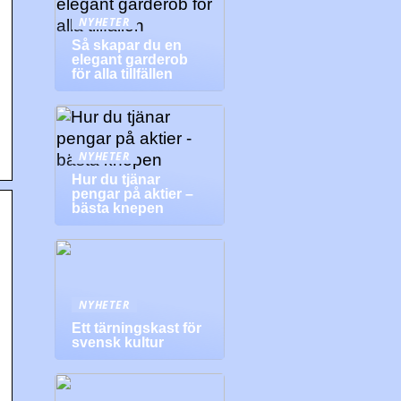
NYHETER
Så skapar du en
elegant garderob
för alla tillfällen
NYHETER
Hur du tjänar
pengar på aktier –
bästa knepen
NYHETER
Ett tärningskast för
svensk kultur