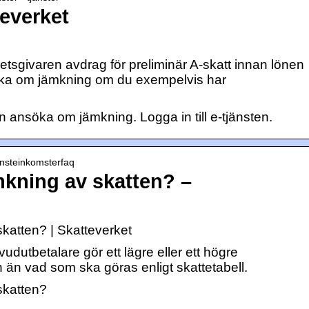
everket
etsgivaren avdrag för preliminär A-skatt innan lönen
öka om jämkning om du exempelvis har
 ansöka om jämkning. Logga in till e-tjänsten.
jansteinkomsterfaq
mkning av skatten? –
skatten? | Skatteverket
udutbetalare gör ett lägre eller ett högre
 än vad som ska göras enligt skattetabell.
skatten?