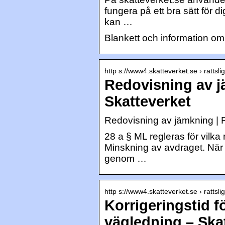
fungera på ett bra sätt för 
kan …
Blankett och information o
http s://www4.skatteverket.se › rattsli
Redovisning av j
Skatteverket
Redovisning av jämkning | R
28 a § ML regleras för vilk
Minskning av avdraget. När 
genom …
http s://www4.skatteverket.se › rattsli
Korrigeringstid f
vägledning – Ska