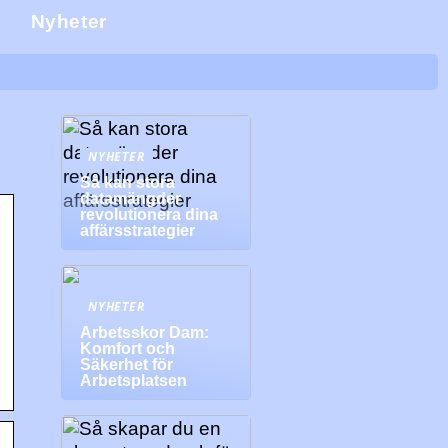
j
Nyheter
NYHETER
Så kan stora
datamängder
revolutionera dina
affärsstrategier
NYHETER
Arbetsskor Dam:
Komfort och
Säkerhet för
Arbetsplatsen