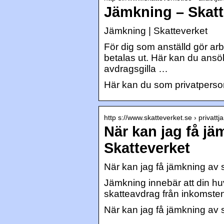
Jämkning – Skatt
Jämkning | Skatteverket
För dig som anställd gör arb
betalas ut. Här kan du ans
avdragsgilla …
Här kan du som privatperson
http s://www.skatteverket.se › privatt
När kan jag få jä
Skatteverket
När kan jag få jämkning av 
Jämkning innebär att din huv
skatteavdrag från inkomsten
När kan jag få jämkning av 