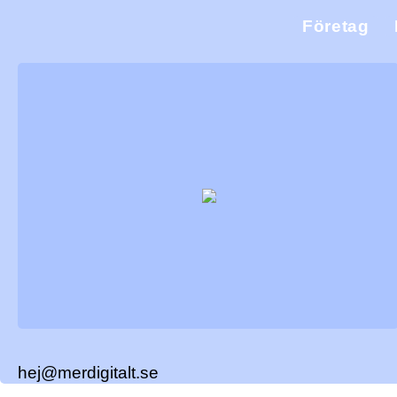
Företag
hej@merdigitalt.se