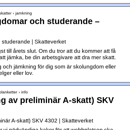
 skatter › jamkning
gdomar och studerande –
studerande | Skatteverket
 till årets slut. Om du tror att du kommer att få
 att jämka, be din arbetsgivare att dra mer skatt.
 och jämkning för dig som är skolungdom eller
ger eller lov.
blanketter › info
g av preliminär A-skatt) SKV
inär A-skatt) SKV 4302 | Skatteverket
 vi nödvändiga kakor för att webbplatsen ska