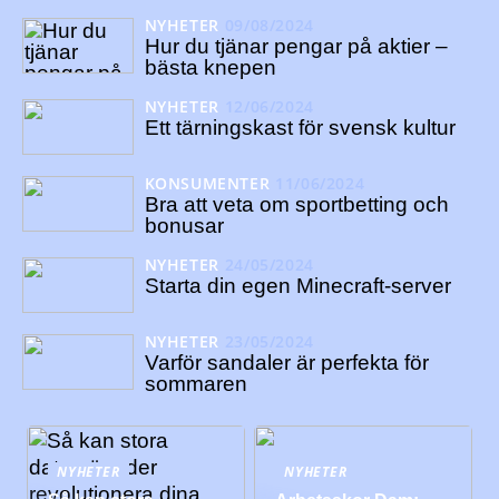
NYHETER
09/08/2024
Hur du tjänar pengar på aktier –
bästa knepen
NYHETER
12/06/2024
Ett tärningskast för svensk kultur
KONSUMENTER
11/06/2024
Bra att veta om sportbetting och
bonusar
NYHETER
24/05/2024
Starta din egen Minecraft-server
NYHETER
23/05/2024
Varför sandaler är perfekta för
sommaren
NYHETER
NYHETER