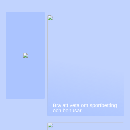
Bra att veta om sportbetting
och bonusar