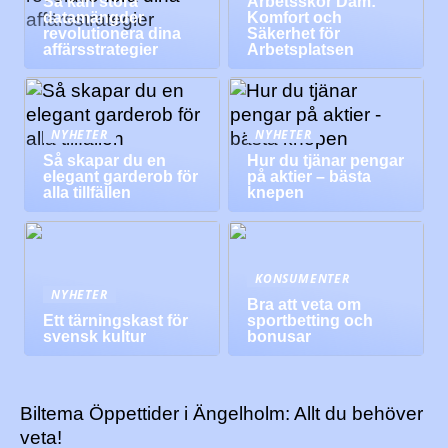
Så kan stora
Arbetsskor Dam:
datamängder
Komfort och
revolutionera dina
Säkerhet för
affärsstrategier
Arbetsplatsen
NYHETER
NYHETER
Så skapar du en
Hur du tjänar pengar
elegant garderob för
på aktier – bästa
alla tillfällen
knepen
KONSUMENTER
NYHETER
Bra att veta om
Ett tärningskast för
sportbetting och
svensk kultur
bonusar
Biltema Öppettider i Ängelholm: Allt du behöver
veta!