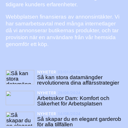
tidigare kunders erfarenheter.
Webbplatsen finansieras av annonsintäkter. Vi
har samarbetsavtal med många internetlager
då vi annonserar butikernas produkter, och tar
provision när en användare från vår hemsida
genomför ett köp.
NYHETER
03/01/2025
Så kan stora datamängder
revolutionera dina affärsstrategier
NYHETER
29/08/2024
Arbetsskor Dam: Komfort och
Säkerhet för Arbetsplatsen
NYHETER
14/08/2024
Så skapar du en elegant garderob
för alla tillfällen