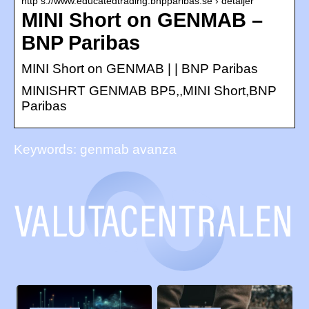
http s://www.educatedtrading.bnpparibas.se › detaljer
MINI Short on GENMAB –
BNP Paribas
MINI Short on GENMAB | | BNP Paribas
MINISHRT GENMAB BP5,,MINI Short,BNP
Paribas
Keywords: genmab avanza