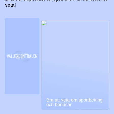
veta!
Bra att veta om sportbetting
och bonusar