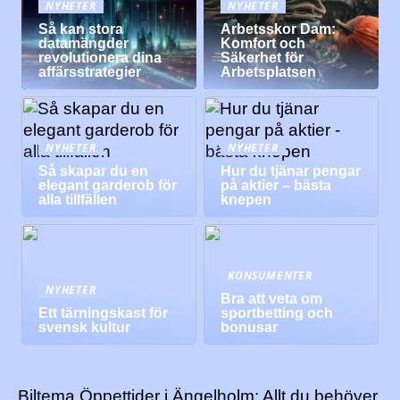
NYHETER
NYHETER
Så kan stora
Arbetsskor Dam:
datamängder
Komfort och
revolutionera dina
Säkerhet för
affärsstrategier
Arbetsplatsen
NYHETER
NYHETER
Så skapar du en
Hur du tjänar pengar
elegant garderob för
på aktier – bästa
alla tillfällen
knepen
KONSUMENTER
NYHETER
Bra att veta om
Ett tärningskast för
sportbetting och
svensk kultur
bonusar
Biltema Öppettider i Ängelholm: Allt du behöver