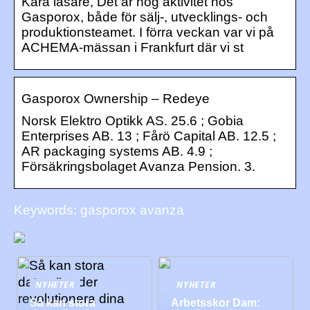
Kära läsare, Det är hög aktivitet hos
Gasporox, både för sälj-, utvecklings- och
produktionsteamet. I förra veckan var vi på
ACHEMA-mässan i Frankfurt där vi st
Gasporox Ownership – Redeye
Norsk Elektro Optikk AS. 25.6 ; Gobia
Enterprises AB. 13 ; Fårö Capital AB. 12.5 ;
AR packaging systems AB. 4.9 ;
Försäkringsbolaget Avanza Pension. 3.
Keywords: gasporox avanza
NYHETER
NYHETER
Så kan stora
Arbetsskor Dam: