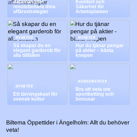
datamängder
Komfort och
revolutionera dina
Säkerhet för
affärsstrategier
Arbetsplatsen
NYHETER
NYHETER
Så skapar du en
Hur du tjänar pengar
elegant garderob för
på aktier – bästa
alla tillfällen
knepen
KONSUMENTER
NYHETER
Bra att veta om
Ett tärningskast för
sportbetting och
svensk kultur
bonusar
Biltema Öppettider i Ängelholm: Allt du behöver
veta!