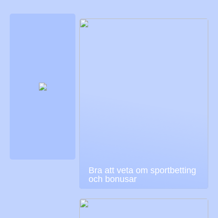
Bra att veta om sportbetting
och bonusar