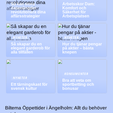
Så kan stora
Arbetsskor Dam:
datamängder
Komfort och
revolutionera dina
Säkerhet för
affärsstrategier
Arbetsplatsen
NYHETER
NYHETER
Så skapar du en
Hur du tjänar pengar
elegant garderob för
på aktier – bästa
alla tillfällen
knepen
KONSUMENTER
NYHETER
Bra att veta om
Ett tärningskast för
sportbetting och
svensk kultur
bonusar
Biltema Öppettider i Ängelholm: Allt du behöver