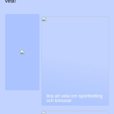
veta!
Bra att veta om sportbetting
och bonusar